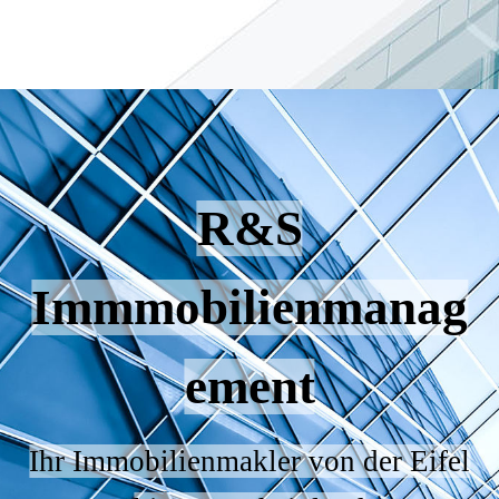
R&S
Immmobilienmanag
ement
Ihr Immobilienmakler von der Eifel